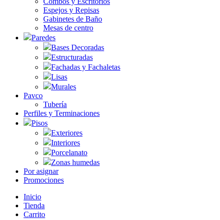
Combos y Escritorios
Espejos y Repisas
Gabinetes de Baño
Mesas de centro
Paredes
Bases Decoradas
Estructuradas
Fachadas y Fachaletas
Lisas
Murales
Pavco
Tubería
Perfiles y Terminaciones
Pisos
Exteriores
Interiores
Porcelanato
Zonas humedas
Por asignar
Promociones
Inicio
Tienda
Carrito