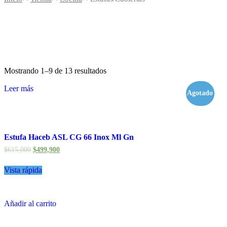
Mostrando 1–9 de 13 resultados
Leer más
Agotado
- 19%
Estufa Haceb ASL CG 66 Inox Ml Gn
$
615,000
$
499,900
Vista rápida
Añadir al carrito