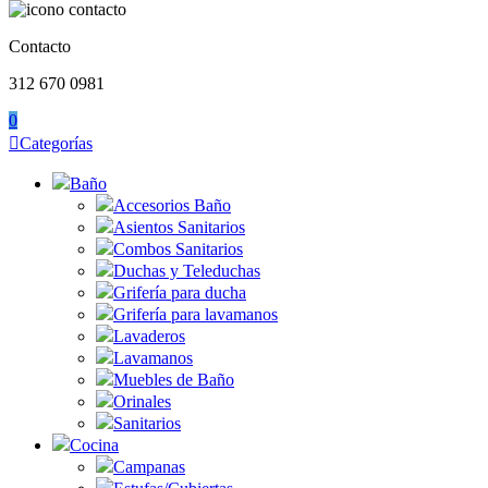
Contacto
312 670 0981
0
Categorías
Baño
Accesorios Baño
Asientos Sanitarios
Combos Sanitarios
Duchas y Teleduchas
Grifería para ducha
Grifería para lavamanos
Lavaderos
Lavamanos
Muebles de Baño
Orinales
Sanitarios
Cocina
Campanas