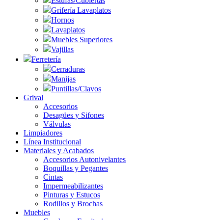
Estufas/Cubiertas
Grifería Lavaplatos
Hornos
Lavaplatos
Muebles Superiores
Vajillas
Ferretería
Cerraduras
Manijas
Puntillas/Clavos
Grival
Accesorios
Desagües y Sifones
Válvulas
Limpiadores
Línea Institucional
Materiales y Acabados
Accesorios Autonivelantes
Boquillas y Pegantes
Cintas
Impermeabilizantes
Pinturas y Estucos
Rodillos y Brochas
Muebles