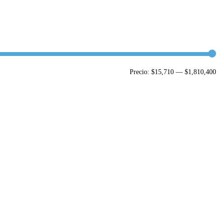
P
P
Precio:
$15,710
—
$1,810,400
m
m