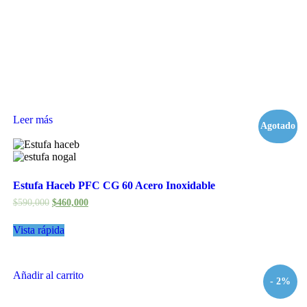
Leer más
Agotado
- 22%
Estufa Haceb PFC CG 60 Acero Inoxidable
$
590,000
$
460,000
Vista rápida
Añadir al carrito
- 2%