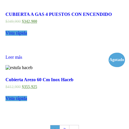
CUBIERTA A GAS 4 PUESTOS CON ENCENDIDO
$
349,900
$
342,900
Vista rápida
Leer más
Agotado
- 14%
Cubierta Arezo 60 Cm Inox Haceb
$
412,900
$
355,925
Vista rápida