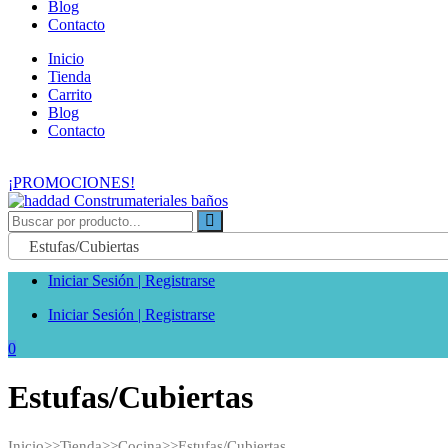
Blog
Contacto
Inicio
Tienda
Carrito
Blog
Contacto
¡PROMOCIONES!
Estufas/Cubiertas
Iniciar Sesión | Registrarse
Iniciar Sesión | Registrarse
0
Categoría:
Estufas/Cubiertas
Inicio
>>
Tienda
>>
Cocina
>>
Estufas/Cubiertas