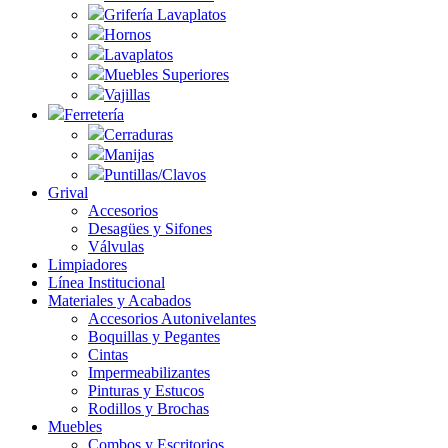
Grifería Lavaplatos
Hornos
Lavaplatos
Muebles Superiores
Vajillas
Ferretería
Cerraduras
Manijas
Puntillas/Clavos
Grival
Accesorios
Desagües y Sifones
Válvulas
Limpiadores
Línea Institucional
Materiales y Acabados
Accesorios Autonivelantes
Boquillas y Pegantes
Cintas
Impermeabilizantes
Pinturas y Estucos
Rodillos y Brochas
Muebles
Combos y Escritorios