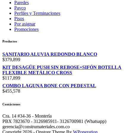
Paredes
Pavco
Perfiles y Terminaciones
Pisos
Por asignar
Promociones
Productos
SANITARIO ALUVIA REDONDO BLANCO
$
379,899
KIT DESAGÜE PUSH SIN REBOSE+SIFÓN BOTELLA
FLEXIBLE METÁLICO CROSS
$
117,899
COMBO LAGUNA BONE CON PEDESTAL
$
455,578
Contáctenos
Cra. 14 #34-36 - Montería
PBX 7823670 - 3126985911- 3126700981 (Whatsapp)
gerencia@construmateriales.com.co
Copyright 2026 - Opstore Theme By
WPoperation