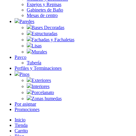
Espejos y Repisas
Gabinetes de Baño
Mesas de centro
Paredes
Bases Decoradas
Estructuradas
Fachadas y Fachaletas
Lisas
Murales
Pavco
Tubería
Perfiles y Terminaciones
Pisos
Exteriores
Interiores
Porcelanato
Zonas humedas
Por asignar
Promociones
Inicio
Tienda
Carrito