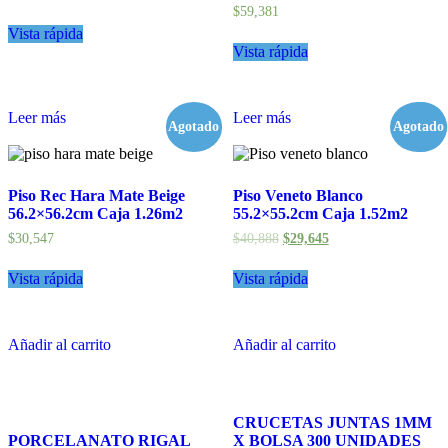
$
59,381
Vista rápida
Vista rápida
Leer más
Leer más
Agotado
Agotado
- 27%
Piso Rec Hara Mate Beige
Piso Veneto Blanco
56.2×56.2cm Caja 1.26m2
55.2×55.2cm Caja 1.52m2
$
30,547
$
40,888
$
29,645
Vista rápida
Vista rápida
Añadir al carrito
Añadir al carrito
CRUCETAS JUNTAS 1MM
PORCELANATO RIGAL
X BOLSA 300 UNIDADES