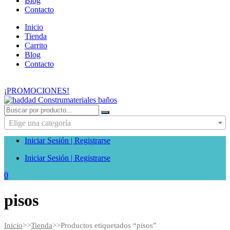
Blog
Contacto
Inicio
Tienda
Carrito
Blog
Contacto
¡PROMOCIONES!
Elige una categoría
Iniciar Sesión | Registrarse
Iniciar Sesión | Registrarse
0
Etiqueta:
pisos
Inicio
>>
Tienda
>>
Productos etiquetados “pisos”