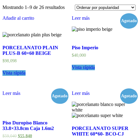
Mostrando 1–9 de 26 resultados
Añadir al carrito
Leer más
Agotado
PORCELANATO PLAIN
Piso Imperio
PLUS-B 60×60 BEIGE
$
40,000
$
98,098
Vista rápida
Vista rápida
Leer más
Leer más
Agotado
- 5%
Agotado
Piso Duropiso Blanco
33.8×33.8cm Caja 1.6m2
PORCELANATO SUPER
WHITE 60*60- BCO-CJ
$
59,040
$
55,840