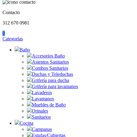
Contacto
312 670 0981
0
Categorías
Baño
Accesorios Baño
Asientos Sanitarios
Combos Sanitarios
Duchas y Teleduchas
Grifería para ducha
Grifería para lavamanos
Lavaderos
Lavamanos
Muebles de Baño
Orinales
Sanitarios
Cocina
Campanas
Estufas/Cubiertas