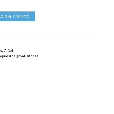
DIR AL CARRITO
es
,
Grival
repuestos grival
,
sifones