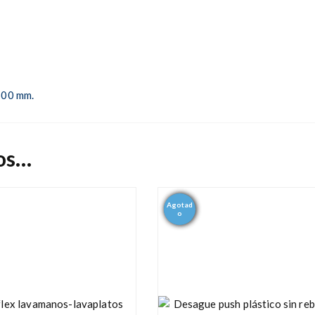
500 mm.
os…
Agotad
- 14%
o