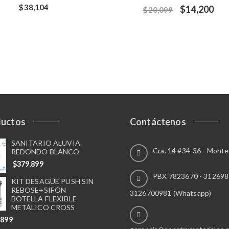
$
38,104
$
14,200
$
20,099
ductos
Contáctenos
SANITARIO ALUVIA
Cra. 14 #34-36 - Monte
REDONDO BLANCO
$
379,899
PBX 7823670 - 312698
KIT DESAGÜE PUSH SIN
REBOSE+SIFÓN
3126700981 (Whatsapp)
BOTELLA FLEXIBLE
METÁLICO CROSS
,899