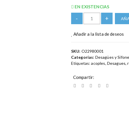
EN EXISTENCIAS
-
+
AÑA
Añadir a la lista de deseos
SKU:
O22980001
Categorías:
Desagües y Sifon
Etiquetas:
acoples
,
Desagues
,
Compartir: