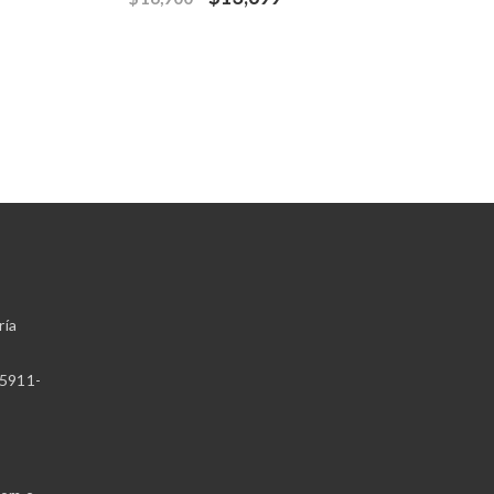
ría
5911-