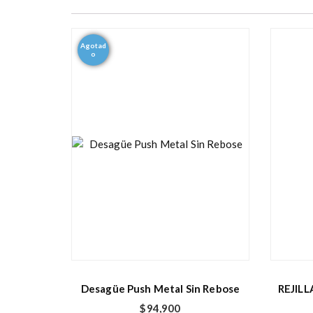
Agotad
o
Desagüe Push Metal Sin Rebose
REJILL
$
94,900