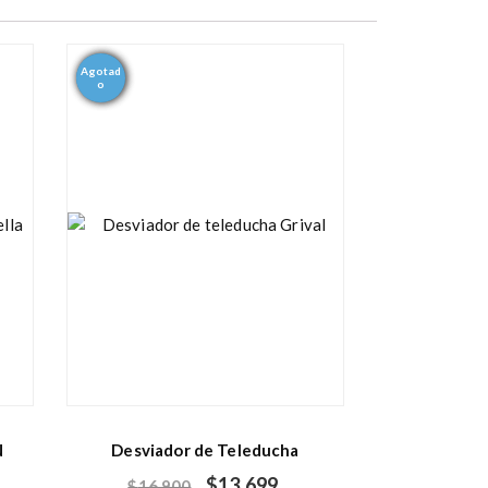
Agotad
- 19%
o
N
Desviador de Teleducha
$
13,699
$
16,900