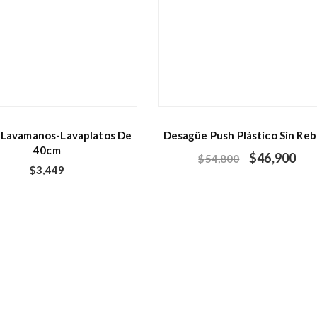
x Lavamanos-Lavaplatos De
Desagüe Push Plástico Sin Re
40cm
$
46,900
$
54,800
$
3,449