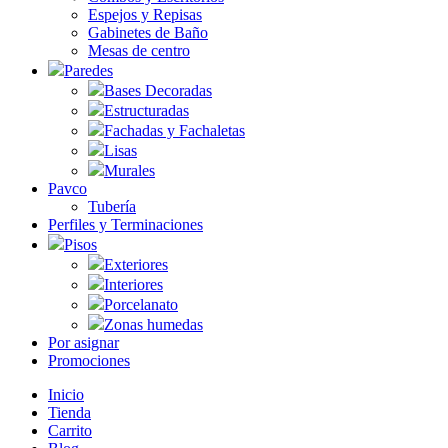
Espejos y Repisas
Gabinetes de Baño
Mesas de centro
Paredes
Bases Decoradas
Estructuradas
Fachadas y Fachaletas
Lisas
Murales
Pavco
Tubería
Perfiles y Terminaciones
Pisos
Exteriores
Interiores
Porcelanato
Zonas humedas
Por asignar
Promociones
Inicio
Tienda
Carrito