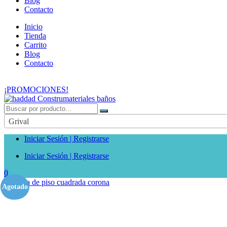
Blog
Contacto
Inicio
Tienda
Carrito
Blog
Contacto
¡PROMOCIONES!
Grival
Iniciar Sesión | Registrarse
Iniciar Sesión | Registrarse
0
Agotado
- 20%