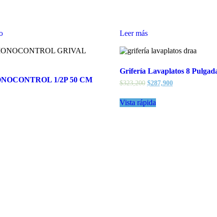
to
Leer más
Grifería Lavaplatos 8 Pulgad
NOCONTROL 1/2P 50 CM
$
323,200
$
287,900
Vista rápida