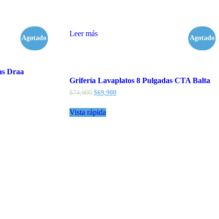
Leer más
Agotado
- 11%
Agotado
- 7%
as Draa
Grifería Lavaplatos 8 Pulgadas CTA Balta
$
74,900
$
69,900
Vista rápida