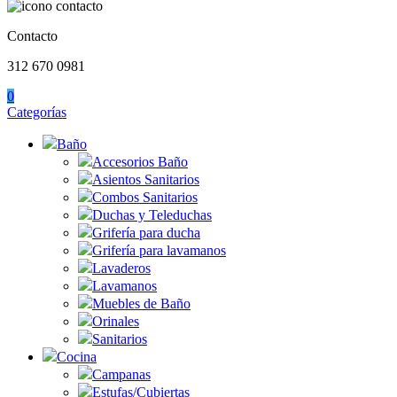
Contacto
312 670 0981
0
Categorías
Baño
Accesorios Baño
Asientos Sanitarios
Combos Sanitarios
Duchas y Teleduchas
Grifería para ducha
Grifería para lavamanos
Lavaderos
Lavamanos
Muebles de Baño
Orinales
Sanitarios
Cocina
Campanas
Estufas/Cubiertas