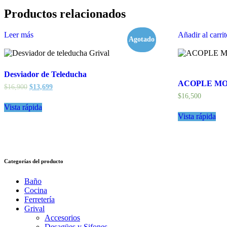
Productos relacionados
Leer más
Añadir al carri
Agotado
- 19%
Desviador de Teleducha
ACOPLE MO
$
16,900
$
13,699
$
16,500
Vista rápida
Vista rápida
Categorías del producto
Baño
Cocina
Ferretería
Grival
Accesorios
Desagües y Sifones