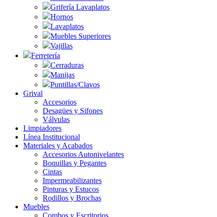
Grifería Lavaplatos
Hornos
Lavaplatos
Muebles Superiores
Vajillas
Ferretería
Cerraduras
Manijas
Puntillas/Clavos
Grival
Accesorios
Desagües y Sifones
Válvulas
Limpiadores
Línea Institucional
Materiales y Acabados
Accesorios Autonivelantes
Boquillas y Pegantes
Cintas
Impermeabilizantes
Pinturas y Estucos
Rodillos y Brochas
Muebles
Combos y Escritorios